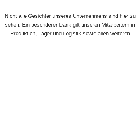
Nicht alle Gesichter unseres Unternehmens sind hier zu
sehen. Ein besonderer Dank gilt unseren Mitarbeitern in
Produktion, Lager und Logistik sowie allen weiteren
Fachkräften im Hintergrund, die jeden Tag mit großem
Einsatz dafür sorgen, dass unsere Fenster und Türen in
gewohnter Fischer-Qualität gefertigt und termingerecht
ausgeliefert werden.
Fenster & Türen Fischer GmbH
Burggener Str. 18
86986 Schwabbruck